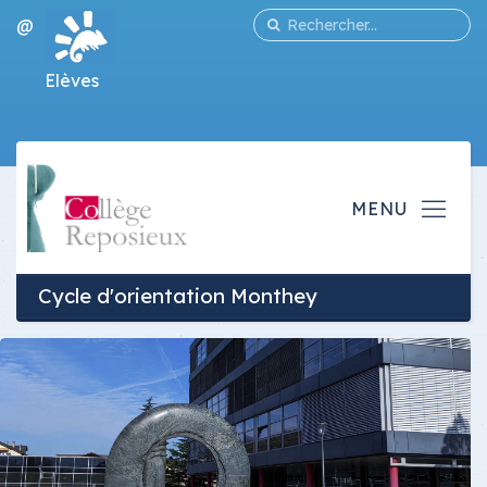
@
Elèves
Cycle d'orientation Monthey