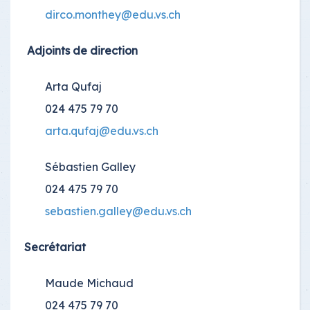
dirco.monthey@edu.vs.ch
Adjoints de direction
Arta Qufaj
024 475 79 70
arta.qufaj@edu.vs.ch
Sébastien Galley
024 475 79 70
sebastien.galley@edu.vs.ch
Secrétariat
Maude Michaud
024 475 79 70